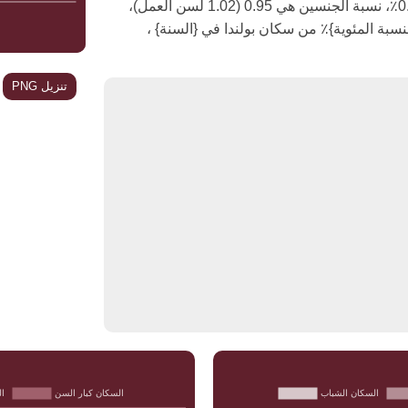
في عام 2050، معدل نمو السكان في بولندا هو -0.75٪، نسبة الجنسين هي 0.95 (1.02 لسن العمل)،
المسنون {النسبة المئوية}٪ من سكان بولندا في {السنة} ،
تنزيل PNG