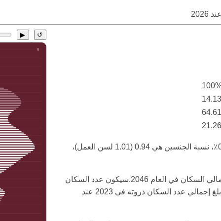
عند
2026
▶
↺
100
14.1
64.6
21.2
معدل نمو السكان في بولندا في عام 2026 هو -0.78٪، نسبة الجنسين هي 0.94 (1.01 لسن العمل)،
سيكون السكان في سن العمل أقل من 60٪ من إجمالي السكان في العام 2046.سيكون عدد السكان
المسنين أكثر من ضعف السكان الشباب في 2035.بلغ إجمالي عدد السكان ذروته في 2023 عند