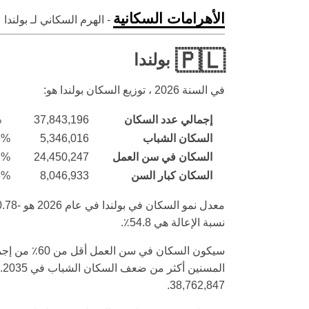
الأهرامات السكانية
- الهرم السكاني لـ بولندا 
🇵🇱
بولندا
في السنة
2026
، توزيع السكان بولندا هو:
إجمالي عدد السكان
37,843,196
%
السكان الشباب
5,346,016
3%
السكان في سن العمل
24,450,247
1%
السكان كبار السن
8,046,933
6%
نسبة الإعالة هي 54.8٪.
38,762,847.