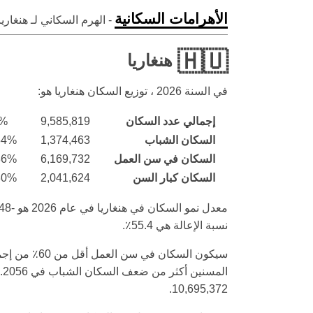
الأهرامات السكانية
- الهرم السكاني لـ هنغاري
🇭🇺
هنغاريا
في السنة
2026
، توزيع السكان هنغاريا هو:
إجمالي عدد السكان
9,585,819
0%
السكان الشباب
1,374,463
34%
السكان في سن العمل
6,169,732
36%
السكان كبار السن
2,041,624
30%
نسبة الإعالة هي 55.4٪.
10,695,372.