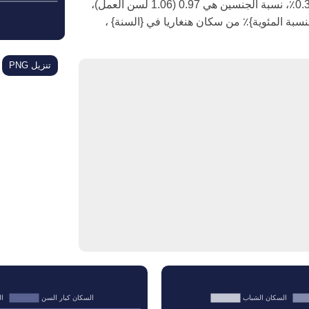
في عام 2050، معدل نمو السكان في هنغاريا هو -0.36٪، نسبة الجنسين هي 0.97 (1.06 لسن العمل)،
المسنون {النسبة المئوية}٪ من سكان هنغاريا في {السنة} ،
تنزيل PNG