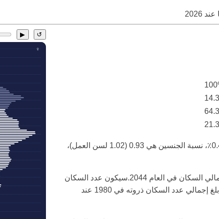
ا عند
2026
▶
↺
10
14.
64.
21.
معدل نمو السكان في هنغاريا في عام 2026 هو -0.48٪، نسبة الجنسين هي 0.93 (1.02 لسن العمل)،
سيكون السكان في سن العمل أقل من 60٪ من إجمالي السكان في العام 2044.سيكون عدد السكان
المسنين أكثر من ضعف السكان الشباب في 2056.بلغ إجمالي عدد السكان ذروته في 1980 عند