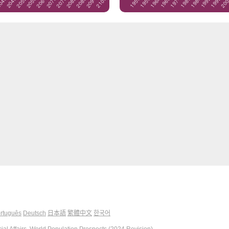
rtuguês
Deutsch
日本語
繁體中文
한국어
al Affairs, World Population Prospects (2024 Revision)