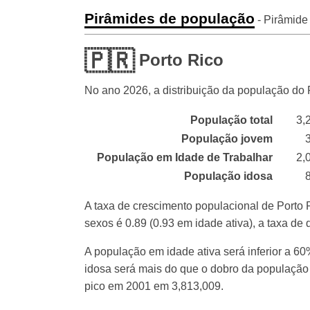
Pirâmides de população
- Pirâmide
🇵🇷
Porto Rico
No ano
2026
, a distribuição da população do 
População total
3,
População jovem
População em Idade de Trabalhar
2,
População idosa
A taxa de crescimento populacional de Porto
sexos é 0.89 (0.93 em idade ativa), a taxa d
A população em idade ativa será inferior a 6
idosa será mais do que o dobro da população
pico em 2001 em 3,813,009.