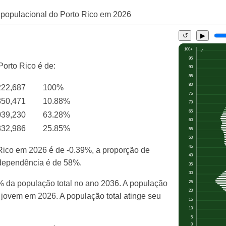
 populacional do Porto Rico em
2026
↺
▶
Porto Rico é de:
222,687
100%
350,471
10.88%
039,230
63.28%
832,986
25.85%
 Rico em 2026 é de -0.39%, a proporção de
e dependência é de 58%.
0% da população total no ano 2036. A população
 jovem em 2026. A população total atinge seu