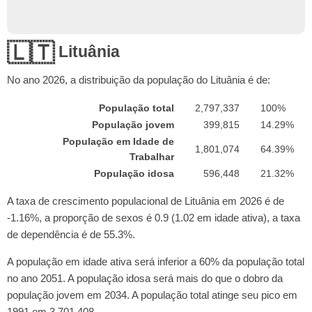
🇱🇹
Lituânia
No ano
2026
, a distribuição da população do Lituânia é de:
População total
2,797,337
100%
População jovem
399,815
14.29%
População em Idade de
1,801,074
64.39%
Trabalhar
População idosa
596,448
21.32%
A taxa de crescimento populacional de Lituânia em 2026 é de
-1.16%, a proporção de sexos é 0.9 (1.02 em idade ativa), a taxa
de dependência é de 55.3%.
A população em idade ativa será inferior a 60% da população total
no ano 2051. A população idosa será mais do que o dobro da
população jovem em 2034. A população total atinge seu pico em
1991 em 3,701,408.