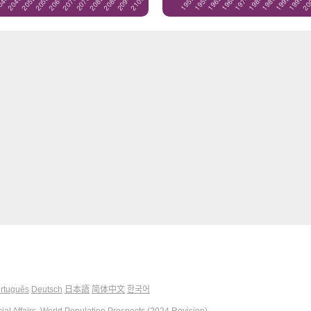
rtuguês
Deutsch
日本語
简体中文
한국어
al Affairs, World Population Prospects (2024 Revision)