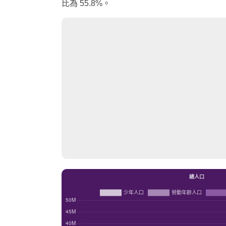
比為 55.8%。