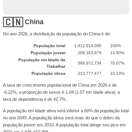
🇨🇳
China
No ano
2026
, a distribuição da população do China é de:
População total
1,412,914,090
100%
População jovem
209,163,879
14.80%
População em Idade de
989,972,734
70.07%
Trabalhar
População idosa
213,777,477
15.13%
A taxa de crescimento populacional de China em 2026 é de
-0.22%, a proporção de sexos é 1.04 (1.07 em idade ativa), a
taxa de dependência é de 42.7%.
A população em idade ativa será inferior a 60% da população total
no ano 2049. A população idosa será mais do que o dobro da
população jovem em 2033. A população total atinge seu pico em
2021 em 1,426,437,269.