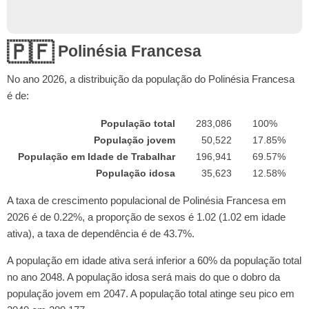
🇵🇫
Polinésia Francesa
No ano
2026
, a distribuição da população do Polinésia Francesa
é de:
População total
283,086
100%
População jovem
50,522
17.85%
População em Idade de Trabalhar
196,941
69.57%
População idosa
35,623
12.58%
A taxa de crescimento populacional de Polinésia Francesa em
2026 é de 0.22%, a proporção de sexos é 1.02 (1.02 em idade
ativa), a taxa de dependência é de 43.7%.
A população em idade ativa será inferior a 60% da população total
no ano 2048. A população idosa será mais do que o dobro da
população jovem em 2047. A população total atinge seu pico em