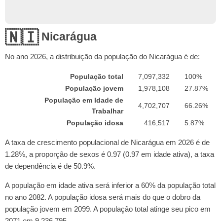
🇳🇮
Nicarágua
No ano
2026
, a distribuição da população do Nicarágua é de:
População total
7,097,332
100%
População jovem
1,978,108
27.87%
População em Idade de
4,702,707
66.26%
Trabalhar
População idosa
416,517
5.87%
A taxa de crescimento populacional de Nicarágua em 2026 é de
1.28%, a proporção de sexos é 0.97 (0.97 em idade ativa), a taxa
de dependência é de 50.9%.
A população em idade ativa será inferior a 60% da população total
no ano 2082. A população idosa será mais do que o dobro da
população jovem em 2099. A população total atinge seu pico em
2071 em 9,236,795.