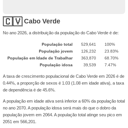
🇨🇻
Cabo Verde
No ano
2026
, a distribuição da população do Cabo Verde é de:
População total
529,641
100%
População jovem
126,232
23.83%
População em Idade de Trabalhar
363,870
68.70%
População idosa
39,539
7.47%
A taxa de crescimento populacional de Cabo Verde em 2026 é de
0.44%, a proporção de sexos é 1.03 (1.08 em idade ativa), a taxa
de dependência é de 45.6%.
A população em idade ativa será inferior a 60% da população total
no ano 2070. A população idosa será mais do que o dobro da
população jovem em 2064. A população total atinge seu pico em
2051 em 566,201.