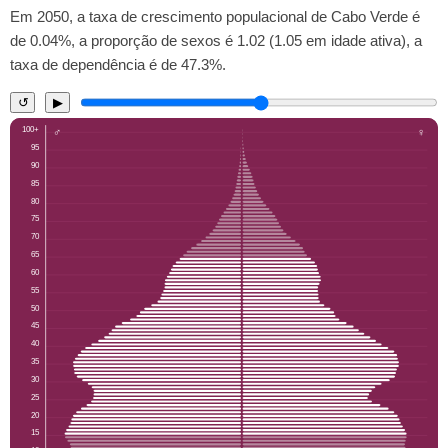
Em 2050, a taxa de crescimento populacional de Cabo Verde é
de 0.04%, a proporção de sexos é 1.02 (1.05 em idade ativa), a
taxa de dependência é de 47.3%.
↺
▶