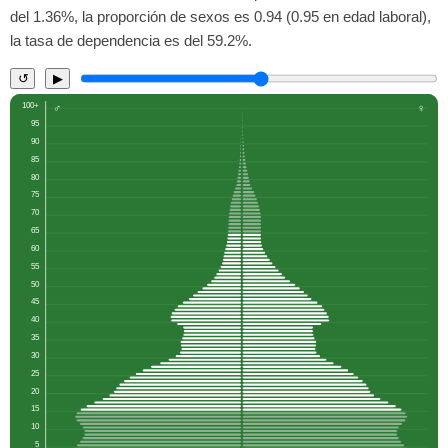
del 1.36%, la proporción de sexos es 0.94 (0.95 en edad laboral),
la tasa de dependencia es del 59.2%.
↺
▶