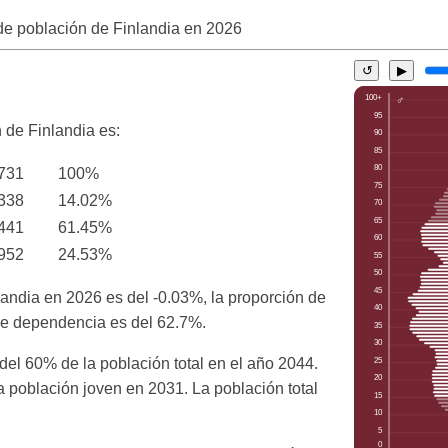
de población de Finlandia en
2026
↺
▶
n de Finlandia es:
,731
100%
338
14.02%
,441
61.45%
,952
24.53%
landia en 2026 es del -0.03%, la proporción de
 de dependencia es del 62.7%.
el 60% de la población total en el año 2044.
 población joven en 2031. La población total