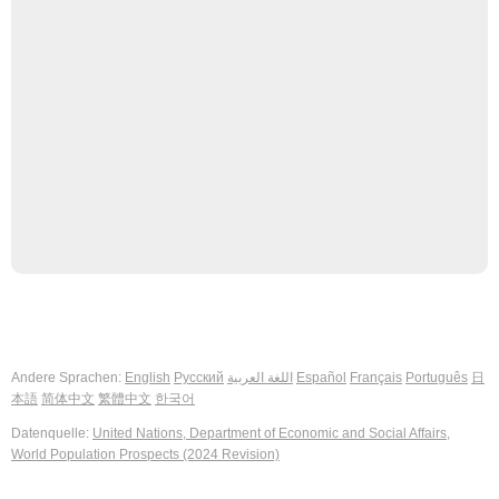
Andere Sprachen:
English
Русский
اللغة العربية
Español
Français
Português
日
本語
简体中文
繁體中文
한국어
Datenquelle:
United Nations, Department of Economic and Social Affairs,
World Population Prospects (2024 Revision)