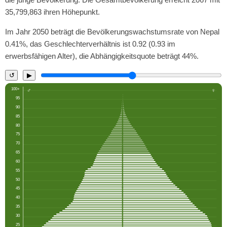
35,799,863 ihren Höhepunkt.
Im Jahr 2050 beträgt die Bevölkerungswachstumsrate von Nepal
0.41%, das Geschlechterverhältnis ist 0.92 (0.93 im
erwerbsfähigen Alter), die Abhängigkeitsquote beträgt 44%.
↺
▶