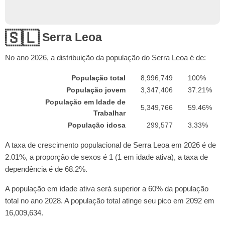
🇸🇱
Serra Leoa
No ano
2026
, a distribuição da população do Serra Leoa é de:
População total
8,996,749
100%
População jovem
3,347,406
37.21%
População em Idade de
5,349,766
59.46%
Trabalhar
População idosa
299,577
3.33%
A taxa de crescimento populacional de Serra Leoa em 2026 é de
2.01%, a proporção de sexos é 1 (1 em idade ativa), a taxa de
dependência é de 68.2%.
A população em idade ativa será superior a 60% da população
total no ano 2028. A população total atinge seu pico em 2092 em
16,009,634.