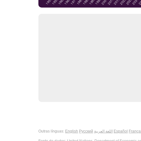
Outras línguas:
English
Русский
اللغة العربية
Español
França
Fonte de dados:
United Nations, Department of Economic and