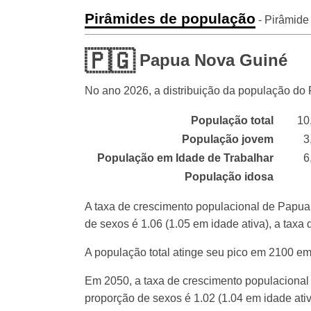
Pirâmides de população
- Pirâmide
🇵🇬
Papua Nova Guiné
No ano
2026
, a distribuição da população d
População total
10
População jovem
3
População em Idade de Trabalhar
6
População idosa
A taxa de crescimento populacional de Papu
de sexos é 1.06 (1.05 em idade ativa), a tax
A população total atinge seu pico em 2100 e
Em 2050, a taxa de crescimento populaciona
proporção de sexos é 1.02 (1.04 em idade ati