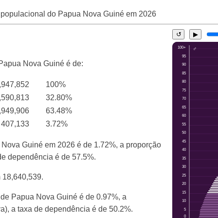
 populacional do Papua Nova Guiné em
2026
↺
▶
o Papua Nova Guiné é de:
,947,852
100%
,590,813
32.80%
,949,906
63.48%
407,133
3.72%
a Nova Guiné em 2026 é de 1.72%, a proporção
a de dependência é de 57.5%.
m 18,640,539.
l de Papua Nova Guiné é de 0.97%, a
va), a taxa de dependência é de 50.2%.