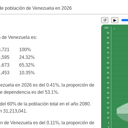
de población de Venezuela en
2026
↺
▶
ón de Venezuela es:
3,721
100%
4,595
24.32%
4,673
65.32%
4,453
10.35%
nezuela en 2026 es del 0.41%, la proporción de
 de dependencia es del 53.1%.
el 60% de la población total en el año 2080.
on 31,213,041.
ón de Venezuela es del 0.11%, la proporción de