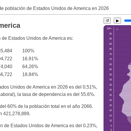
de población de Estados Unidos de America en
2026
↺
▶
merica
ión de Estados Unidos de America es:
35,484
100%
04,722
16.91%
74,040
64.26%
56,722
18.84%
tados Unidos de America en 2026 es del 0.51%,
laboral), la tasa de dependencia es del 55.6%.
el 60% de la población total en el año 2066.
on 421,278,889.
ión de Estados Unidos de America es del 0.23%,