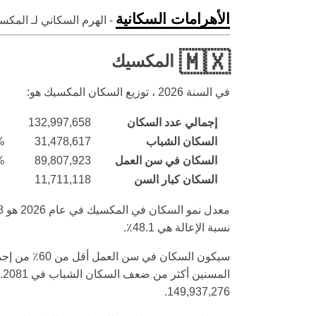
الأهرامات السكانية
- الهرم السكاني لـ المك
🇲🇽
المكسيك
في السنة
2026
، توزيع السكان المكسيك هو:
إجمالي عدد السكان
132,997,658
السكان الشباب
31,478,617
%
السكان في سن العمل
89,807,923
%
السكان كبار السن
11,711,118
نسبة الإعالة هي 48.1٪.
149,937,276.