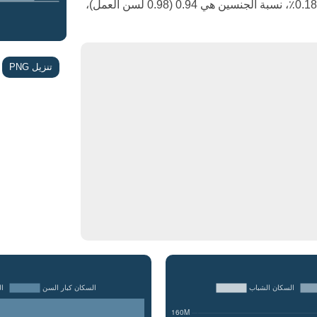
في عام 2050، معدل نمو السكان في المكسيك هو 0.18٪، نسبة الجنسين هي 0.94 (0.98 لسن العمل)،
تنزيل PNG