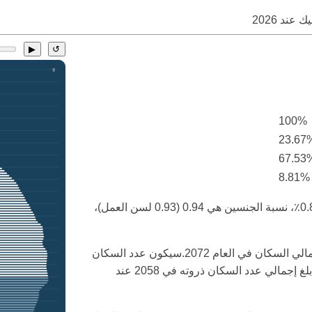
سيك عند
2026
▶
↺
100%
23.67
67.53
8.81%
معدل نمو السكان في المكسيك في عام 2026 هو 0.8٪، نسبة الجنسين هي 0.94 (0.93 لسن العمل)،
سيكون السكان في سن العمل أقل من 60٪ من إجمالي السكان في العام 2072.سيكون عدد السكان
المسنين أكثر من ضعف السكان الشباب في 2081.بلغ إجمالي عدد السكان ذروته في 2058 عند